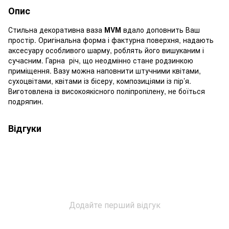
Опис
Стильна декоративна ваза
МVМ
вдало доповнить Ваш
простір. Оригінальна форма і фактурна поверхня, надають
аксесуару особливого шарму, роблять його вишуканим і
сучасним. Гарна річ, що неодмінно стане родзинкою
приміщення. Вазу можна наповнити штучними квітами,
сухоцвітами, квітами із бісеру, композиціями із пір’я.
Виготовлена із високоякісного поліпропілену, не боїться
подряпин.
Відгуки
Додайте перший відгук