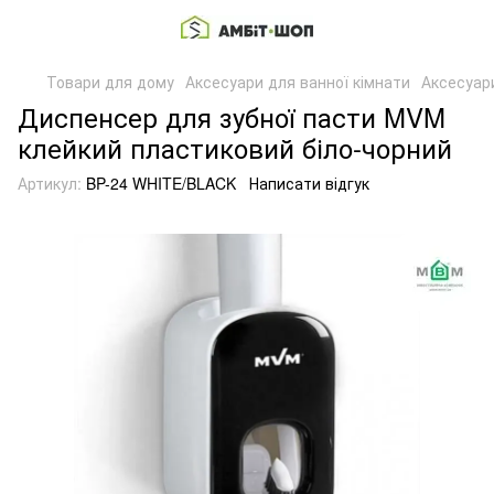
Товари для дому
Аксесуари для ванної кімнати
Аксесуар
Диспенсер для зубної пасти MVM
клейкий пластиковий біло-чорний
Артикул:
BP-24 WHITE/BLACK
Написати відгук