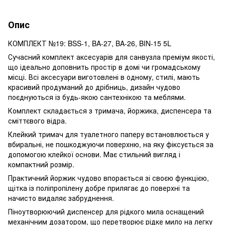
Опис
КОМПЛЕКТ №19: BSS-1, BA-27, BA-26, BIN-15 5L
Сучасний комплект аксесуарів для санвузла преміум якості,
що ідеально доповнить простір в домі чи громадському
місці. Всі аксесуари виготовлені в одному, стилі, мають
красивий продуманий до дрібниць, дизайн чудово
поєднуються із будь-якою сантехнікою та меблями.
Комплект складається з тримача, йоржика, диспенсера та
сміттєвого відра.
Клейкий тримач для туалетного паперу встановлюється у
вбиральні, не пошкоджуючи поверхню, на яку фіксується за
допомогою клейкої основи. Має стильний вигляд і
компактний розмір.
Практичний йоржик чудово впорається зі своєю функцією,
щітка із поліпропілену добре прилягає до поверхні та
начисто видаляє забруднення.
Піноутворюючий диспенсер для рідкого мила оснащений
механічним дозатором, що перетворює рідке мило на легку