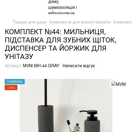
Товари для дому
Комплекти для ванної кімнати
Комплект
КОМПЛЕКТ №44: МИЛЬНИЦЯ,
ПІДСТАВКА ДЛЯ ЗУБНИХ ЩІТОК,
ДИСПЕНСЕР ТА ЙОРЖИК ДЛЯ
УНІТАЗУ
Артикул:
MVM-MH-44 GRAY
Написати відгук
НОВИНКА
−10%