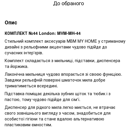
До обраного
Опис
КОМПЛЕКТ №44 London: MVM-MH-44
Стильний комплект аксесуарів МВМ MY HOME у стриманому
дизайні з рельєфними акцентами чудово підійде до
сучасних інтер'єрів.
Комплект складається з мильниці, підставки, диспенсера
та йоржика.
Лаконічна мильниця чудово впорається зі своєю функцією.
Завдяки рельєфній поверхні шматочок мила добре
триматиметься всередині.
Підставка поміщає декілька зубних щіток та тюбик і з
пастою, тому чудово підійде для сім'ї.
Диспенсер для рідкого мила легко миється, не втрачає
свого зовнішнього вигляду з часом, знадобиться для
особистої гігієни та стане вдалою альтернативою
пластиковим ємностям.