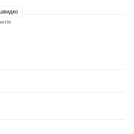
 швидко
антія