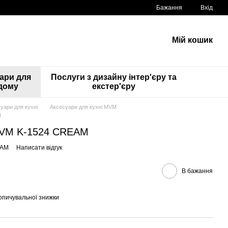
Бажання
Вхід
Мій кошик
ари для
Послуги з дизайну інтер'єру та
дому
екстер'єру
уари для кухні
Аксесуари для кухні MVM
M
MVM K-1524 CREAM
EAM
Написати відгук
В бажання
опичувальної знижки