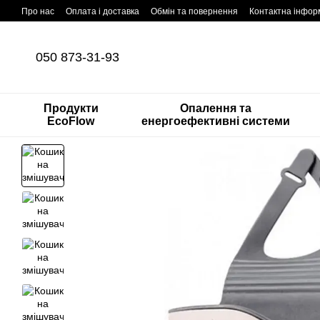
Перейти до основного контенту
Про нас
Оплата і доставка
Обмін та повернення
Контактна інфор
050 873-31-93
Продукти
Опалення та
EcoFlow
енергоефективні системи