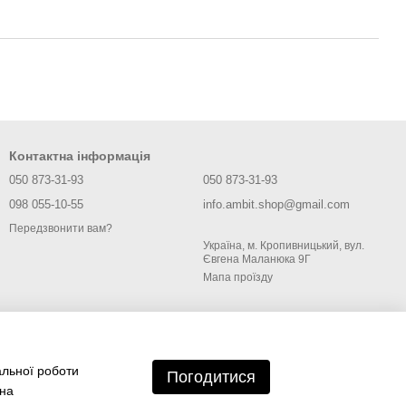
Контактна інформація
050 873-31-93
050 873-31-93
098 055-10-55
info.ambit.shop@gmail.com
Передзвонити вам?
Україна, м. Кропивницький, вул.
Євгена Маланюка 9Г
Мапа проїзду
альної роботи
Погодитися
 на