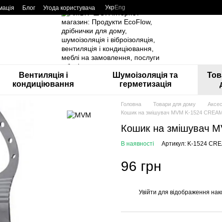
Укр
Eng
мація
Блог
Угода користувача
Вентиляція і
Шумоізоляція та
Тов
кондиціювання
герметизація
Головна
Товари для дому
Аксес
Кошик на змішувач MVM K-1524 CREA
Кошик на змішувач 
В наявності
Артикул: K-1524 CR
96 грн
Увійти
для відображення нак
%