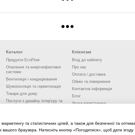
Каталог
Клієнтам
Продукти EcoFlow
Вхід до кабінету
Опалення та енергоефективні
Про нас
системи
Оплата і доставка
Вентиляція і кондиціювання
Обмін та повернення
Шумоізоляція та герметизація
Контактна інформація
Товари для дому
Блог
Послуги з дизайну інтер'єру та
Угода користувача
екстер'єру
Ми в соцмережах
 маркетингу та статистичних цілей, а також для безпечної та оптим
х вашого браузера. Натисніть кнопку «Погодитися», щоб дати згоду