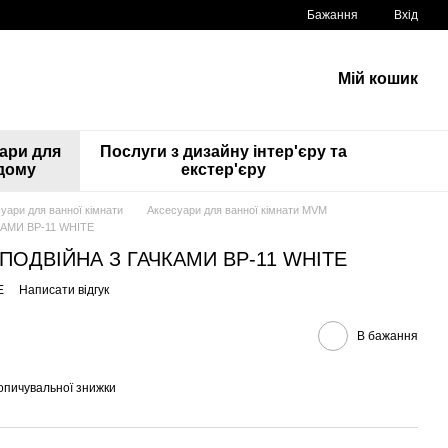
Бажання
Вхід
Мій кошик
ари для
Послуги з дизайну інтер'єру та
дому
екстер'єру
уари для ванної кімнати
Аксесуари для ванної кімнати MVM
АМИ BP-11 WHITE
ОДВІЙНА З ГАЧКАМИ BP-11 WHITE
E
Написати відгук
В бажання
опичувальної знижки