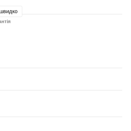
 швидко
антія