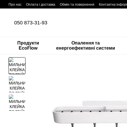
Перейти до основного контенту
Про нас
Оплата і доставка
Обмін та повернення
Контактна інфор
050 873-31-93
Продукти
Опалення та
EcoFlow
енергоефективні системи