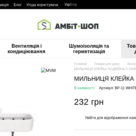
Укр
Eng
мація
Блог
Угода користувача
Вентиляція і
Шумоізоляція та
Тов
кондиціювання
герметизація
Головна
Товари для дому
Аксес
МИЛЬНИЦЯ КЛЕЙКА ПОДВІЙНА З ГАЧК
МИЛЬНИЦЯ КЛЕЙКА П
В наявності
Артикул: BP-11 WHIT
232 грн
Увійти
для відображення нак
%