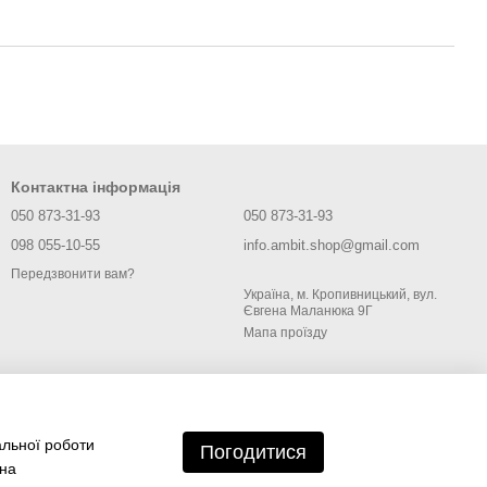
Контактна інформація
050 873-31-93
050 873-31-93
098 055-10-55
info.ambit.shop@gmail.com
Передзвонити вам?
Україна, м. Кропивницький, вул.
Євгена Маланюка 9Г
Мапа проїзду
альної роботи
Погодитися
 на