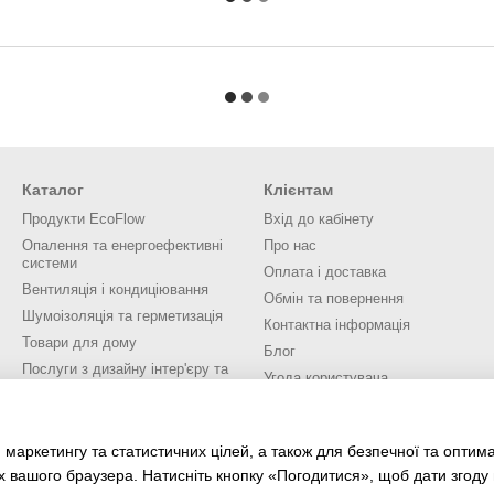
Каталог
Клієнтам
Продукти EcoFlow
Вхід до кабінету
Опалення та енергоефективні
Про нас
системи
Оплата і доставка
Вентиляція і кондиціювання
Обмін та повернення
Шумоізоляція та герметизація
Контактна інформація
Товари для дому
Блог
Послуги з дизайну інтер'єру та
Угода користувача
екстер'єру
Ми в соцмережах
 маркетингу та статистичних цілей, а також для безпечної та оптим
х вашого браузера. Натисніть кнопку «Погодитися», щоб дати згоду