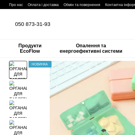
Перейти до основного контенту
Про нас
Оплата і доставка
Обмін та повернення
Контактна інфор
050 873-31-93
Продукти
Опалення та
EcoFlow
енергоефективні системи
НОВИНКА