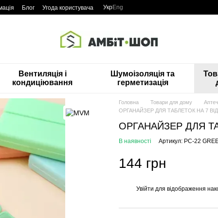
Укр
Eng
мація
Блог
Угода користувача
Вентиляція і
Шумоізоляція та
Тов
кондиціювання
герметизація
Головна
Товари для дому
Аптеч
ОРГАНАЙЗЕР ДЛЯ ТАБЛЕТОК НА 7 ВІ
ОРГАНАЙЗЕР ДЛЯ ТА
В наявності
Артикул: PC-22 GRE
144 грн
Увійти
для відображення нак
%