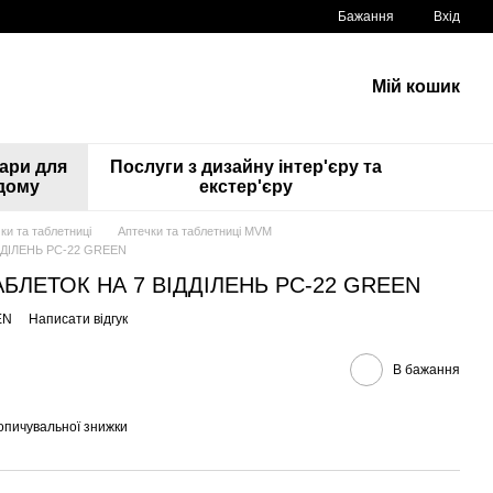
Бажання
Вхід
Мій кошик
ари для
Послуги з дизайну інтер'єру та
дому
екстер'єру
ки та таблетниці
Аптечки та таблетниці MVM
ДДІЛЕНЬ PC-22 GREEN
БЛЕТОК НА 7 ВІДДІЛЕНЬ PC-22 GREEN
EN
Написати відгук
В бажання
опичувальної знижки