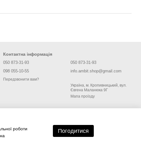
Контактна інформація
050 873-31-93
050 873-31-93
098 055-10-55
info.ambit.shop@gmail.com
Передзвонити вам?
Україна, м. Кропивницький, вул.
Євгена Маланюка 9Г
Мапа проїзду
альної роботи
Погодитися
 на