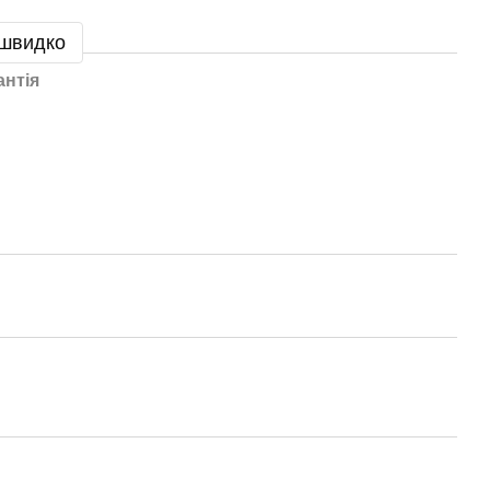
 швидко
антія