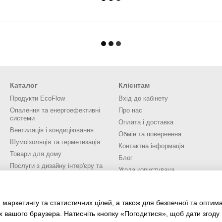
Каталог
Клієнтам
Продукти EcoFlow
Вхід до кабінету
Опалення та енергоефективні
Про нас
системи
Оплата і доставка
Вентиляція і кондиціювання
Обмін та повернення
Шумоізоляція та герметизація
Контактна інформація
Товари для дому
Блог
Послуги з дизайну інтер'єру та
Угода користувача
екстер'єру
Ми в соцмережах
 маркетингу та статистичних цілей, а також для безпечної та оптим
х вашого браузера. Натисніть кнопку «Погодитися», щоб дати згоду