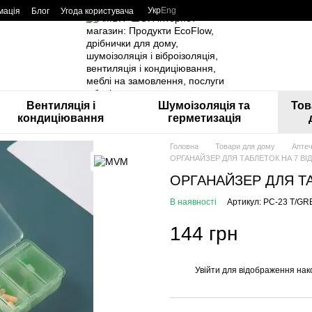
Укр
Eng
мація
Блог
Угода користувача
Вентиляція і
Шумоізоляція та
Тов
кондиціювання
герметизація
Головна
Товари для дому
Аптеч
ОРГАНАЙЗЕР ДЛЯ ТАБЛЕТОК НА 7 ВІД
ОРГАНАЙЗЕР ДЛЯ ТА
В наявності
Артикул: PC-23 T/G
144 грн
Увійти
для відображення нак
%