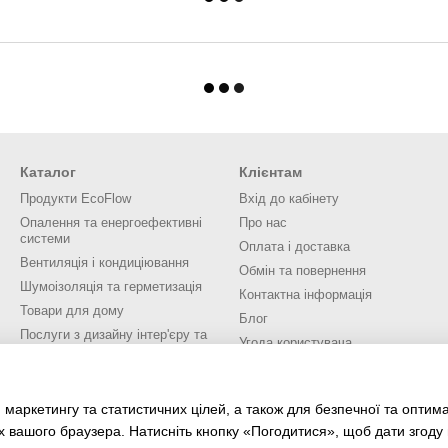
Каталог
Клієнтам
Продукти EcoFlow
Вхід до кабінету
Опалення та енергоефективні
Про нас
системи
Оплата і доставка
Вентиляція і кондиціювання
Обмін та повернення
Шумоізоляція та герметизація
Контактна інформація
Товари для дому
Блог
Послуги з дизайну інтер'єру та
Угода користувача
екстер'єру
Ми в соцмережах
 маркетингу та статистичних цілей, а також для безпечної та оптим
х вашого браузера. Натисніть кнопку «Погодитися», щоб дати згоду