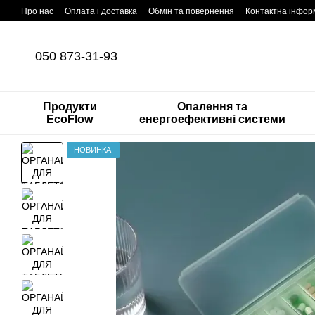
Перейти до основного контенту
Про нас
Оплата і доставка
Обмін та повернення
Контактна інфор
050 873-31-93
Продукти
Опалення та
EcoFlow
енергоефективні системи
НОВИНКА