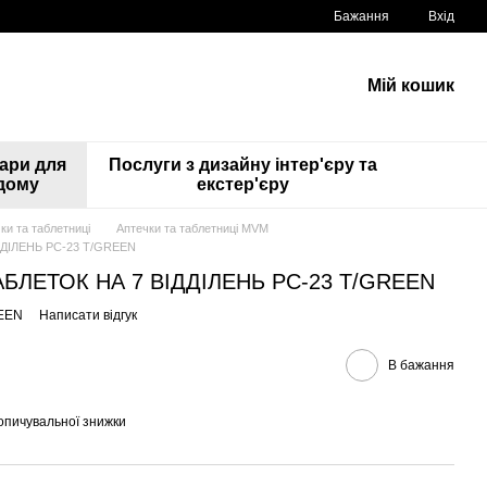
Бажання
Вхід
Мій кошик
ари для
Послуги з дизайну інтер'єру та
дому
екстер'єру
ки та таблетниці
Аптечки та таблетниці MVM
ДІЛЕНЬ PC-23 T/GREEN
БЛЕТОК НА 7 ВІДДІЛЕНЬ PC-23 T/GREEN
REEN
Написати відгук
В бажання
опичувальної знижки