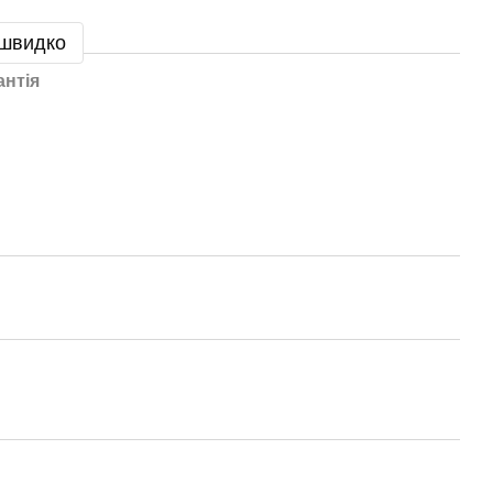
 швидко
антія