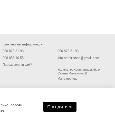
Контактна інформація
050 873-31-93
050 873-31-93
098 055-10-55
info.ambit.shop@gmail.com
Передзвонити вам?
Україна, м. Кропивницький, вул.
Євгена Маланюка 9Г
Мапа проїзду
альної роботи
Погодитися
 на