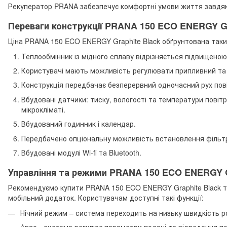
Рекуператор
PRANA
забезпечує комфортні умови життя завдяк
Переваги конструкції PRANA 150 ECO ENERGY Gra
Ціна PRANA 150 ECO ENERGY Graphite Black обґрунтована так
Теплообмінник із мідного сплаву відрізняється підвищено
Користувачі мають можливість регулювати припливний та 
Конструкція передбачає безперервний одночасний рух пові
Вбудовані датчики: тиску, вологості та температури повіт
мікрокліматі.
Вбудований годинник і календар.
Передбачено опціональну можливість встановлення фільтрі
Вбудовані модулі Wi-fi та Bluetooth.
Управління та режими PRANA 150 ECO ENERGY G
Рекомендуємо купити PRANA 150 ECO ENERGY Graphite Black ти
мобільний додаток.
Користувачам доступні такі функції:
Нічний режим – система переходить на низьку швидкість ро