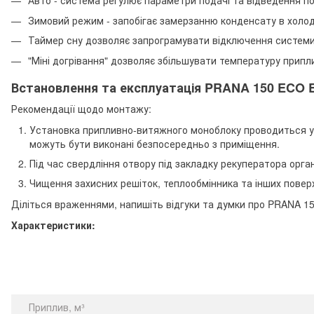
Авто - система регулює параметри подачі та відведення по
Зимовий режим - запобігає замерзанню конденсату в холод
Таймер сну дозволяє запрограмувати відключення системи 
"Міні догрівання" дозволяє збільшувати температуру припли
Встановлення та експлуатація PRANA 150 ECO 
Рекомендації щодо монтажу:
Установка припливно-витяжного моноблоку проводиться у 
можуть бути виконані безпосередньо з приміщення.
Під час свердління отвору під закладку рекуператора органі
Чищення захисних решіток, теплообмінника та інших поверхо
Діліться враженнями, напишіть відгуки та думки про PRANA 15
Характеристики:
Приплив, м³