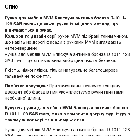
Опис
Ручка для меблів MVM Блискуча антична бронза D-1011-
128 SAB mvm - це важкі ручки із міцного металу, що
відчуваються в руках.
Кольори та дизайн
серії ручок MVM підібрані таким чином,
що навіть не дорогі фасади з ручками MVM виглядають
неперевершено.
Ручка для меблів MVM Блискуча антична бронза D-1011-128
SAB mvm - це оптимальний вибір ціна-якість-безпека.
Якість:
ніякої плівки, тільки натуральне багатошарове
гальванічне покриття.
Пам'ятка покупцеві:
При замовленні зазначте товщину
дверцят або фасадів і ми укомплектуємо ручки гвинтами
необхідної длини.
Купуючи ручки для меблів MVM Блискуча антична бронза
D-1011-128 SAB mvm, можна замовити дверну фурнітуру в
такому ж кольорі та в цьому ж стилі.
Ручка для меблів MVM Блискуча антична бронза D-1011-128
SAB mvm - підходить для: кухні, шафи, комодів, дитячих