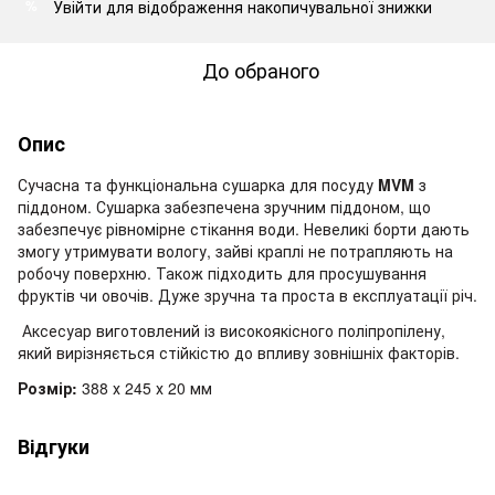
Увійти
для відображення накопичувальної знижки
%
До обраного
Опис
Сучасна та функціональна сушарка для посуду
MVM
з
піддоном.
Сушарка забезпечена зручним піддоном, що
забезпечує рівномірне стікання води.
Невеликі борти дають
змогу утримувати вологу, зайві краплі не потрапляють на
робочу поверхню.
Також підходить для просушування
фруктів чи овочів.
Дуже зручна та проста в експлуатації річ.
Аксесуар виготовлений із високоякісного поліпропілену,
який вирізняється стійкістю до впливу зовнішніх факторів.
Розмір:
388 х 245 х 20 мм
Відгуки