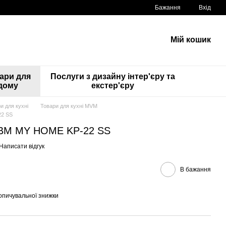
Бажання
Вхід
Мій кошик
ари для
Послуги з дизайну інтер'єру та
дому
екстер'єру
и для кухні
Товари для кухні MVM
22 SS
МВМ MY HOME KP-22 SS
Написати відгук
В бажання
опичувальної знижки