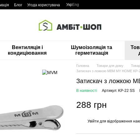
Укр
Eng
мація
Блог
Угода користувача
Вентиляція і
Шумоізоляція та
Тов
кондиціювання
герметизація
Головна
Товари для дому
Товар
Затискач з ложкою МВМ MY HOME KP-
Затискач з ложкою 
В наявності
Артикул: KP-22 SS
288 грн
Увійти
для відображення нак
%