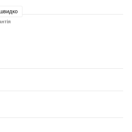
 швидко
антія