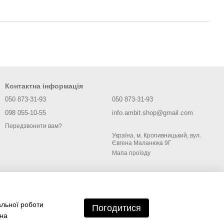
Контактна інформація
050 873-31-93
050 873-31-93
098 055-10-55
info.ambit.shop@gmail.com
Передзвонити вам?
Україна, м. Кропивницький, вул.
Євгена Маланюка 9Г
Мапа проїзду
альної роботи
Погодитися
 на