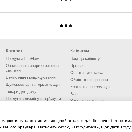
Каталог
Клієнтам
Продукти EcoFlow
Вхід до кабінету
Опалення та енергоефективні
Про нас
системи
Оплата і доставка
Вентиляція і кондиціювання
Обмін та повернення
Шумоізоляція та герметизація
Контактна інформація
Товари для дому
Блог
Послуги з дизайну інтер'єру та
Угода користувача
екстер'єру
Ми в соцмережах
 маркетингу та статистичних цілей, а також для безпечної та оптим
х вашого браузера. Натисніть кнопку «Погодитися», щоб дати згоду