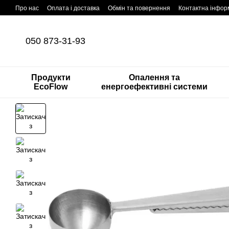
Перейти до основного контенту
Про нас
Оплата і доставка
Обмін та повернення
Контактна інфор
050 873-31-93
Продукти
Опалення та
EcoFlow
енергоефективні системи